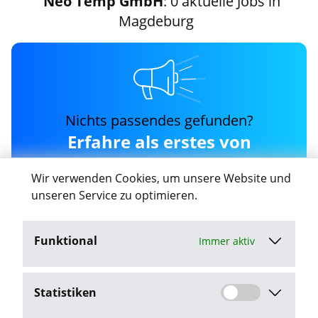
Neo Temp GmbH
: 0 aktuelle Jobs in
Magdeburg
Nichts passendes gefunden?
Erfahre als erstes von
neuen neo-temp-gmbh
Wir verwenden Cookies, um unsere Website und
Jobs in Magdeburg
unseren Service zu optimieren.
Funktional
Immer aktiv
Job-Agent aktivieren
Statistiken