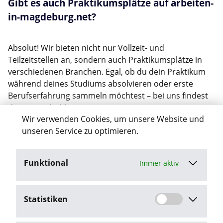
Gibt es auch Praktikumsplätze auf arbeiten-
in-magdeburg.net?
Absolut! Wir bieten nicht nur Vollzeit- und
Teilzeitstellen an, sondern auch Praktikumsplätze in
verschiedenen Branchen. Egal, ob du dein Praktikum
während deines Studiums absolvieren oder erste
Berufserfahrung sammeln möchtest – bei uns findest
du eine Vielzahl an interessanten
Wir verwenden Cookies, um unsere Website und
Praktikumsangeboten.
unseren Service zu optimieren.
Wie oft werden die Jobangebote
Funktional
aktualisiert?
Immer aktiv
Wir aktualisieren unsere Jobangebote regelmäßig, um
Statistiken
sicherzustellen, dass du immer die neuesten und
aktuellsten Stellenanzeigen finden kannst. So verpasst